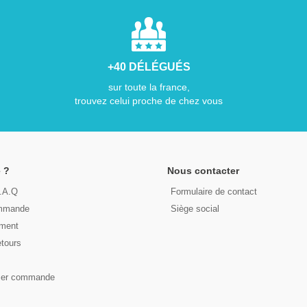
+40 DÉLÉGUÉS
sur toute la france,
trouvez celui proche de chez vous
 ?
Nous contacter
F.A.Q
Formulaire de contact
ommande
Siège social
ement
etours
s
ser commande