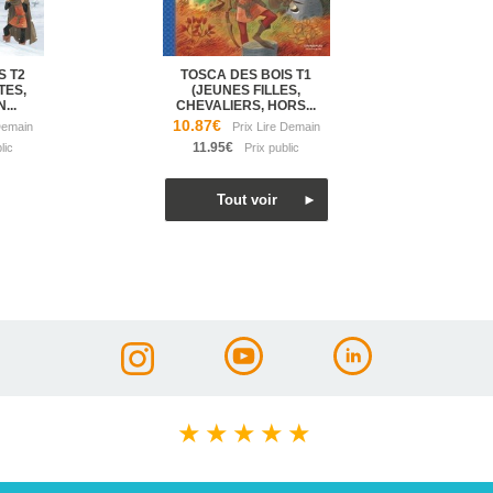
S T2
TOSCA DES BOIS T1
TES,
(JEUNES FILLES,
...
CHEVALIERS, HORS...
10.87€
11.95€
★
★
★
★
★