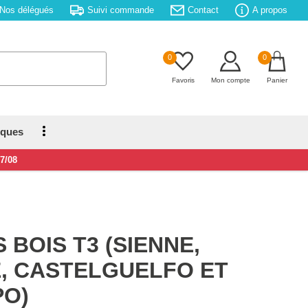
Nos délégués
Suivi commande
Contact
A propos
0
0
Favoris
Mon compte
Panier
iques
17/08
 BOIS T3 (SIENNE,
, CASTELGUELFO ET
O)