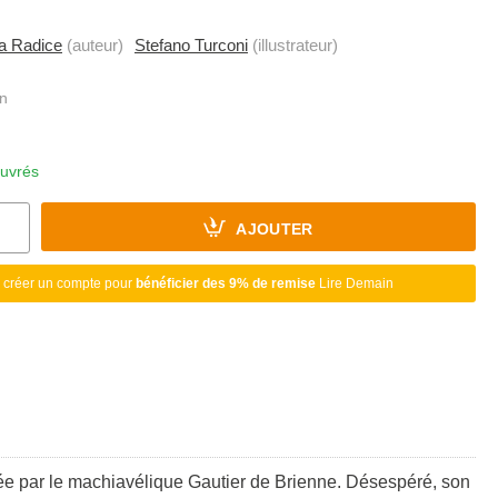
a Radice
(auteur)
Stefano Turconi
(illustrateur)
ouvrés
AJOUTER
 créer un compte pour
bénéficier des 9% de remise
Lire Demain
vée par le machiavélique Gautier de Brienne. Désespéré, son