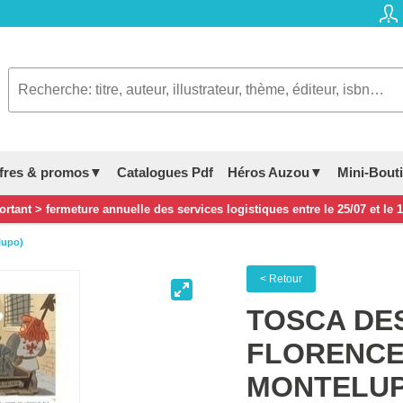
fres & promos▼
Catalogues Pdf
Héros Auzou▼
Mini-Bout
rtant > fermeture annuelle des services logistiques entre le 25/07 et le 
lupo)
< Retour
TOSCA DES
FLORENCE
MONTELUP