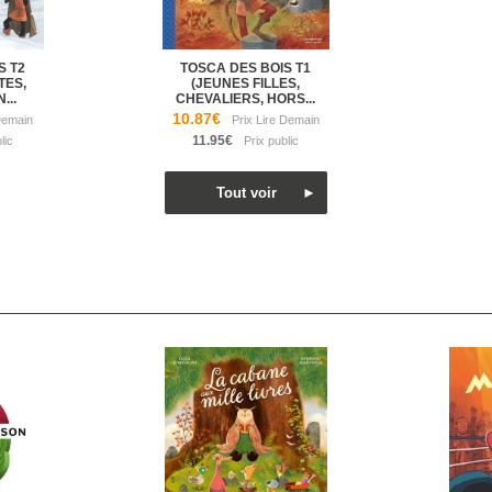
S T2
TOSCA DES BOIS T1
TES,
(JEUNES FILLES,
...
CHEVALIERS, HORS...
10.87€
11.95€