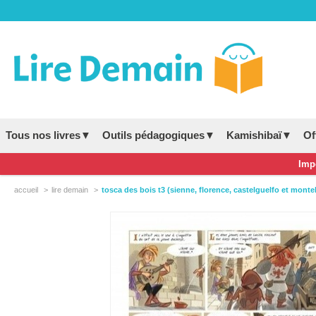
Tous nos livres▼
Outils pédagogiques▼
Kamishibaï▼
Of
Impo
accueil
lire demain
tosca des bois t3 (sienne, florence, castelguelfo et monte