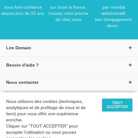
nous font confiance
sur toute la france,
par mandat
depuis plus de 10 ans
trouvez celui proche
administratif,
de chez vous
bon d'engagement,
devis...
Lire Demain
A propos de Lire Demain
Besoin d'aide ?
Nous rejoindre
Page d'aide / F.A.Q
Groupe Auzou
Nous contacter
Suivre une commande
S'identifier
Créer un compte
Formulaire de contact
Modes de paiement
Tous nos livres
★ Avis clients vérifiés
Nous utilisons des cookies (techniques,
Siège social
TOUT
Livraisons et retours
ACCEPTER
analytiques et de profilage de nous et de
Livres petite enfance
Tarifs négociés
tiers) pour vous offrir une expérience
enrichie.
Livres maternelle
Comment passer commande
Cliquer sur "TOUT ACCEPTER" pour
© 2026 - LIRE DEMAIN
Livres élémentaire
Mon compte
accepter l'utilisation ou vous pouvez
C.G.U
|
C.G.V
|
Plan du site