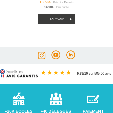
13.56€
14.90€
★
★
★
★
★
9.78/10
sur 505.00 avis
+20K ÉCOLES
+40 DÉLÉGUÉS
PAIEMENT