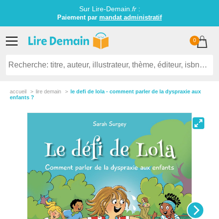
Sur Lire-Demain.
fr
:
Paiement par
mandat administratif
0
accueil
lire demain
le defi de lola - comment parler de la dyspraxie aux
enfants ?