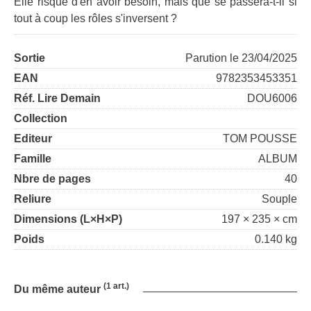
Elle risque d'en avoir besoin, mais que se passera-t-il si
tout à coup les rôles s'inversent ?
Sortie
Parution le 23/04/2025
EAN
9782353453351
Réf. Lire Demain
DOU6006
Collection
Editeur
TOM POUSSE
Famille
ALBUM
Nbre de pages
40
Reliure
Souple
Dimensions (L×H×P)
197 × 235 × cm
Poids
0.140 kg
(1 art.)
Du même auteur