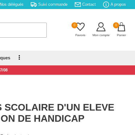
Nos délégués
Suivi commande
Contact
A propos
0
0
Favoris
Mon compte
Panier
iques
17/08
 SCOLAIRE D'UN ELEVE
ION DE HANDICAP