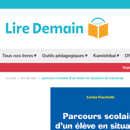
Tous nos livres▼
Outils pédagogiques▼
Kamishibaï▼
Of
Impo
accueil
lire demain
parcours scolaire d'un eleve en situation de handicap