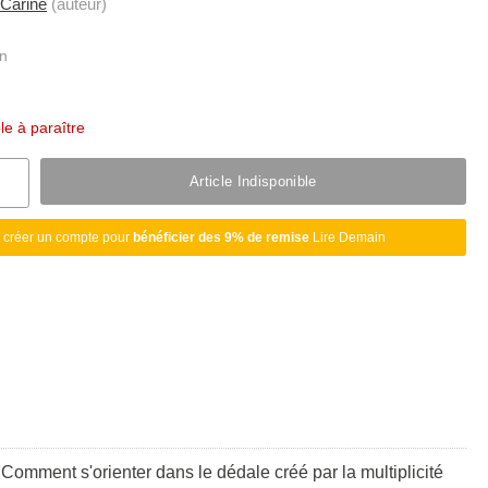
 Carine
(auteur)
ble à paraître
Article Indisponible
 créer un compte pour
bénéficier des 9% de remise
Lire Demain
Comment s'orienter dans le dédale créé par la multiplicité