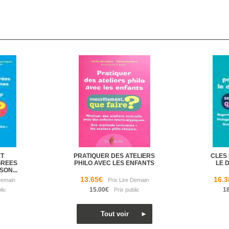
ET
PRATIQUER DES ATELIERS
CLES
GREES
PHILO AVEC LES ENFANTS
LE 
ON...
13.65€
16.3
15.00€
1