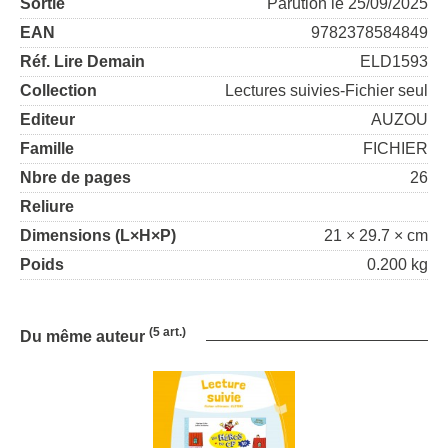
Sortie
Parution le 25/09/2025
EAN
9782378584849
Réf. Lire Demain
ELD1593
Collection
Lectures suivies-Fichier seul
Editeur
AUZOU
Famille
FICHIER
Nbre de pages
26
Reliure
Dimensions (L×H×P)
21 × 29.7 × cm
Poids
0.200 kg
(5 art.)
Du même auteur