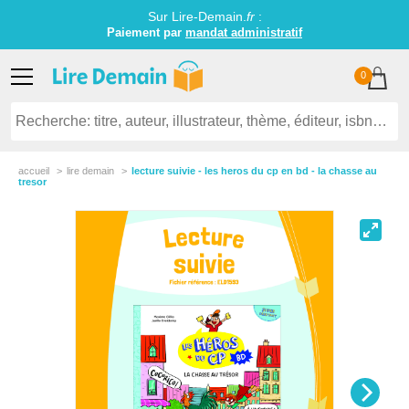
Sur Lire-Demain.
fr
:
Paiement par
mandat administratif
0
accueil
lire demain
lecture suivie - les heros du cp en bd - la chasse au
tresor