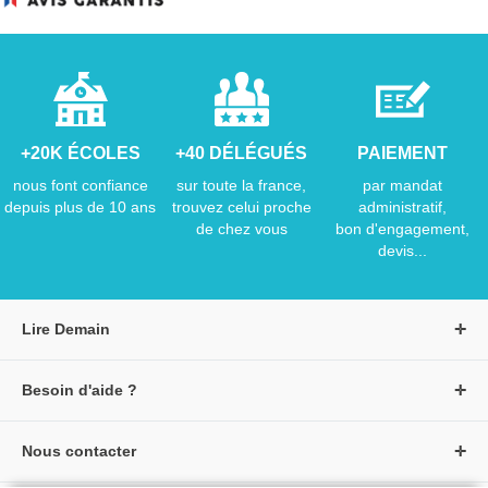
+20K ÉCOLES
+40 DÉLÉGUÉS
PAIEMENT
nous font confiance
sur toute la france,
par mandat
depuis plus de 10 ans
trouvez celui proche
administratif,
de chez vous
bon d'engagement,
devis...
Lire Demain
A propos de Lire Demain
Besoin d'aide ?
Nous rejoindre
Page d'aide / F.A.Q
Groupe Auzou
Nous contacter
Suivre une commande
S'identifier
Créer un compte