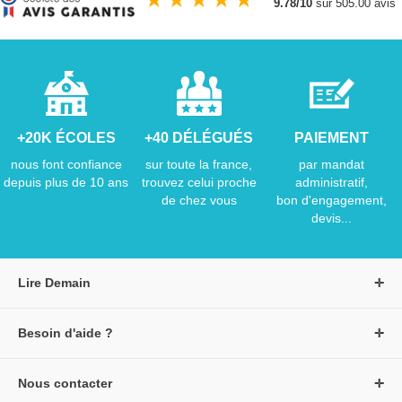
9.78/10
sur 505.00 avis
+20K ÉCOLES
+40 DÉLÉGUÉS
PAIEMENT
nous font confiance
sur toute la france,
par mandat
depuis plus de 10 ans
trouvez celui proche
administratif,
de chez vous
bon d'engagement,
devis...
Lire Demain
A propos de Lire Demain
Besoin d'aide ?
Nous rejoindre
Page d'aide / F.A.Q
Groupe Auzou
Nous contacter
Suivre une commande
S'identifier