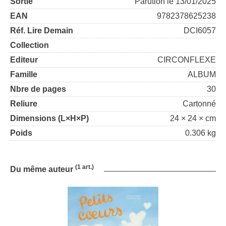
Sortie
Parution le 13/01/2025
EAN
9782378625238
Réf. Lire Demain
DCI6057
Collection
Editeur
CIRCONFLEXE
Famille
ALBUM
Nbre de pages
30
Reliure
Cartonné
Dimensions (L×H×P)
24 × 24 × cm
Poids
0.306 kg
(1 art.)
Du même auteur