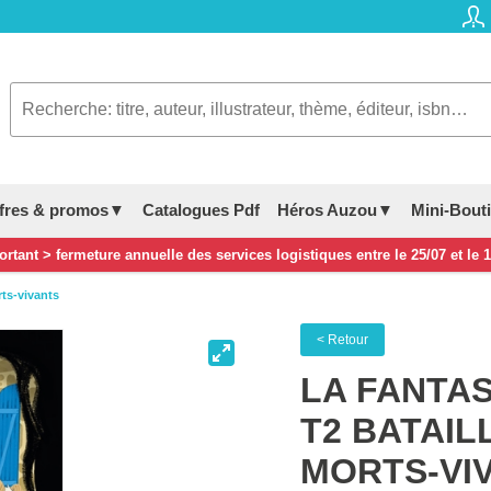
fres & promos▼
Catalogues Pdf
Héros Auzou▼
Mini-Bout
rtant > fermeture annuelle des services logistiques entre le 25/07 et le 
rts-vivants
< Retour
LA FANTA
T2 BATAIL
MORTS-VI