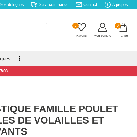
Nos délégués
Suivi commande
Contact
A propos
0
0
Favoris
Mon compte
Panier
iques
17/08
STIQUE FAMILLE POULET
LES DE VOLAILLES ET
VANTS