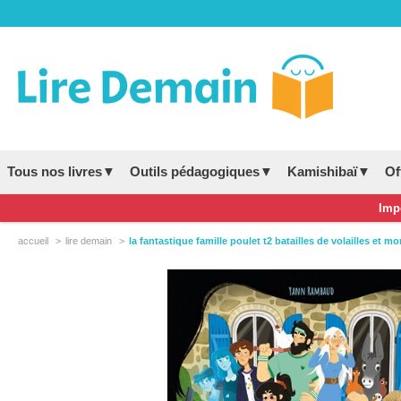
Tous nos livres▼
Outils pédagogiques▼
Kamishibaï▼
Of
Impo
accueil
lire demain
la fantastique famille poulet t2 batailles de volailles et mo