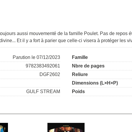
n toujours aussi mouvementé de la famille Poulet. Pas de repos é
ine... Et il y a fort à parier que celle-ci visera à protéger les v
Parution le 07/12/2023
Famille
9782383492061
Nbre de pages
DGF2602
Reliure
Dimensions (L×H×P)
GULF STREAM
Poids