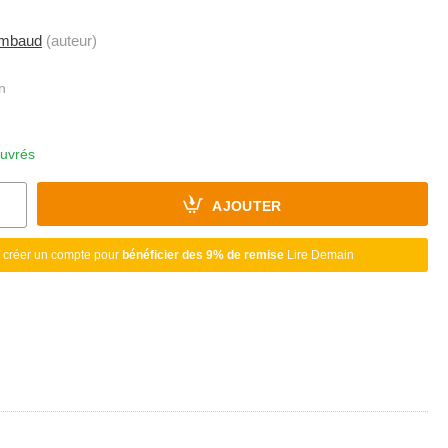
mbaud
(auteur)
ouvrés
AJOUTER
 créer un compte pour
bénéficier des 9% de remise
Lire Demain