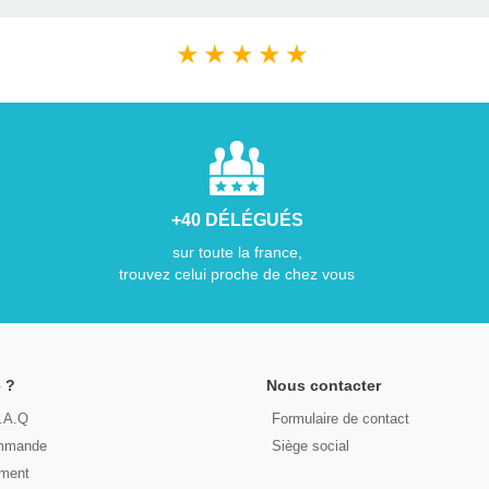
★
★
★
★
★
+40 DÉLÉGUÉS
sur toute la france,
trouvez celui proche de chez vous
 ?
Nous contacter
F.A.Q
Formulaire de contact
ommande
Siège social
ement