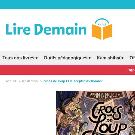
Tous nos livres▼
Outils pédagogiques▼
Kamishibaï▼
Of
Impo
accueil
lire demain
crocs de loup t3 le sceptre d'ellondor