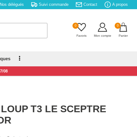
Nos délégués
Suivi commande
Contact
A propos
0
0
Favoris
Mon compte
Panier
iques
17/08
LOUP T3 LE SCEPTRE
OR