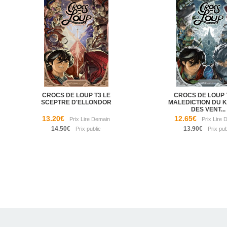
CROCS DE LOUP T3 LE
CROCS DE LOUP 
SCEPTRE D'ELLONDOR
MALEDICTION DU 
DES VENT...
13.20€
12.65€
14.50€
13.90€