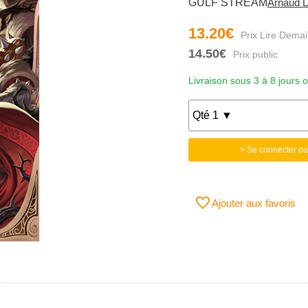
GULF STREAM
Arnaud D
13.20€
14.50€
Livraison sous 3 à 8 jours 
> Se connecter ou
Ajouter aux favoris