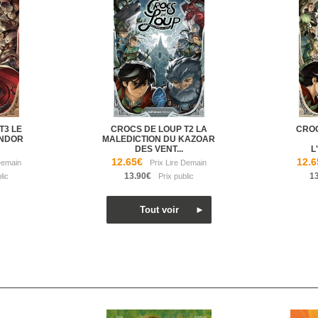
T3 LE
CROCS DE LOUP T2 LA
CROC
ONDOR
MALEDICTION DU KAZOAR
DES VENT...
L
12.65€
12.6
13.90€
1