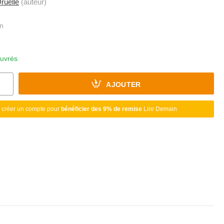
ruelle
(auteur)
ouvrés
AJOUTER
 créer un compte pour
bénéficier des 9% de remise
Lire Demain