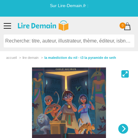
Sur Lire-Demain.
fr
:
Littérature jeunesse établissements scolaires
0
accueil
lire demain
la malediction du nil - t3 la pyramide de seth