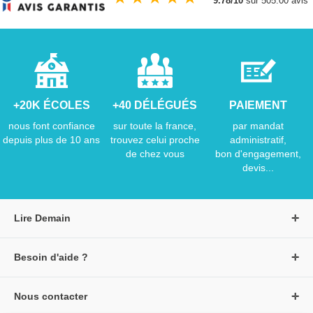
9.78/10
sur 505.00 avis
+20K ÉCOLES
+40 DÉLÉGUÉS
PAIEMENT
nous font confiance
sur toute la france,
par mandat
depuis plus de 10 ans
trouvez celui proche
administratif,
de chez vous
bon d'engagement,
devis...
Lire Demain
A propos de Lire Demain
Besoin d'aide ?
Nous rejoindre
Page d'aide / F.A.Q
Groupe Auzou
Nous contacter
Suivre une commande
S'identifier