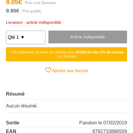
9.05€
9.95€
Livraison : article indisponible.
Article Indisponible
> Se connecter ou créer un compte pour
bénéficier des 9% de remise
Lire Demain
Ajouter aux favoris
Résumé
Aucun résumé.
Sortie
Parution le 07/02/2019
EAN
9782733866559