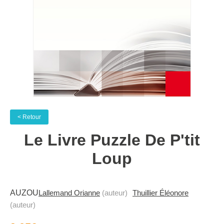
< Retour
Le Livre Puzzle De P'tit
Loup
AUZOU
Lallemand Orianne
(auteur)
Thuillier Éléonore
(auteur)