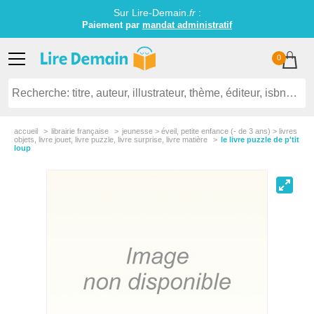
Sur Lire-Demain.
fr
:
Paiement par
mandat administratif
0
accueil
librairie française
jeunesse > éveil, petite enfance (- de 3 ans) > livres
objets, livre jouet, livre puzzle, livre surprise, livre matière
le livre puzzle de p'tit
loup