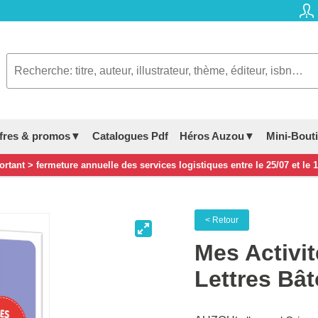
fres & promos▼
Catalogues Pdf
Héros Auzou▼
Mini-Bout
rtant > fermeture annuelle des services logistiques entre le 25/07 et le 
< Retour
Mes Activit
Lettres Bâ