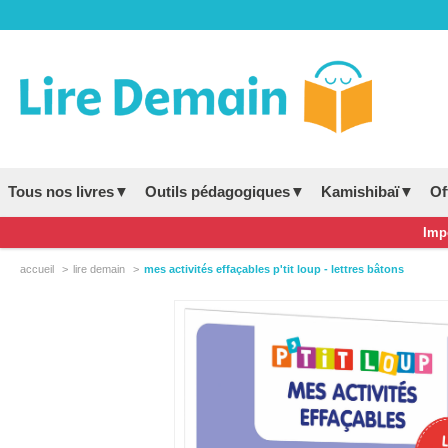
Tous nos livres▼
Outils pédagogiques▼
Kamishibaï▼
Of
Impo
accueil
lire demain
mes activités effaçables p'tit loup - lettres bâtons