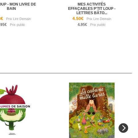
LOUP - MON LIVRE DE
MES ACTIVITÉS
BAIN
EFFAÇABLES P'TIT LOUP -
LETTRES BÂTO...
3€
4.50€
.95€
4.95€