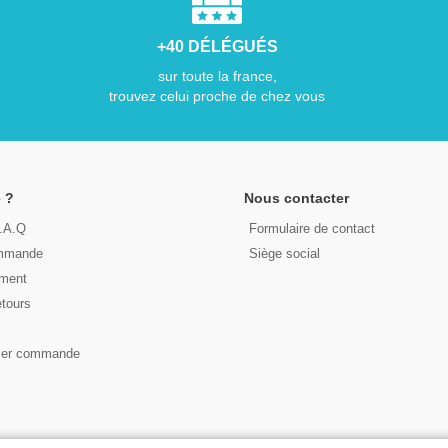
+40 DÉLÉGUÉS
sur toute la france,
trouvez celui proche de chez vous
 ?
Nous contacter
F.A.Q
Formulaire de contact
ommande
Siège social
ement
etours
s
ser commande
© 2026 - LIRE DEMAIN