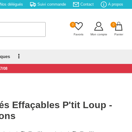
Nos délégués
Suivi commande
Contact
A propos
0
0
Favoris
Mon compte
Panier
iques
17/08
és Effaçables P'tit Loup -
tons