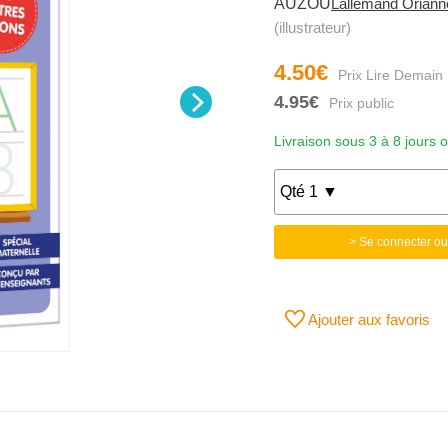
AUZOU
Lallemand Oriann
(illustrateur)
4.50€
4.95€
Livraison sous 3 à 8 jours 
> Se connecter ou
Ajouter aux favoris
.