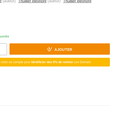
e
(auteur)
Thuillier éléonore
(auteur)
Thuillier éléonore
ouvrés
AJOUTER
 créer un compte pour
bénéficier des 9% de remise
Lire Demain