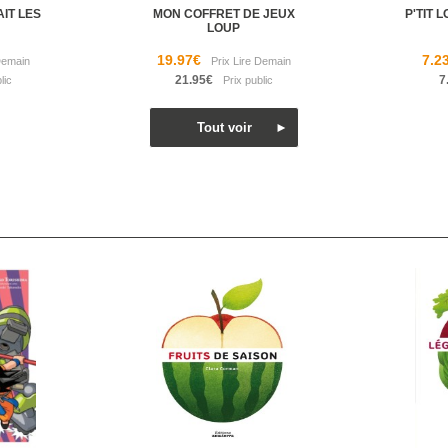
AIT LES
MON COFFRET DE JEUX
P'TIT 
LOUP
19.97€
7.2
21.95€
7