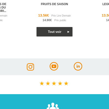
S DE
FRUITS DE SAISON
LEG
S DU
I...
13.56€
13.5
14.90€
1
★
★
★
★
★