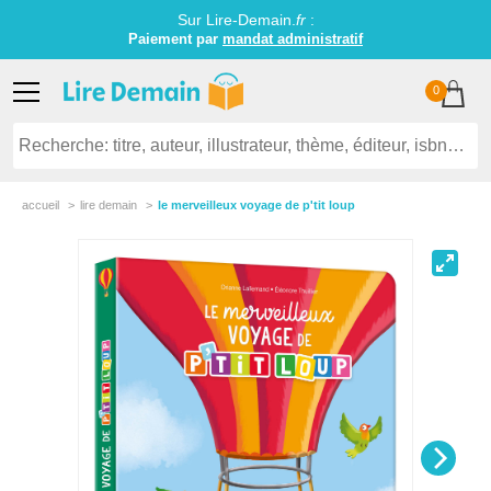
Sur Lire-Demain.
fr
:
Paiement par
mandat administratif
0
accueil
lire demain
le merveilleux voyage de p'tit loup