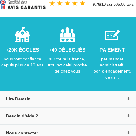
★
★
★
★
★
9.78/10
sur 505.00 avis
+20K ÉCOLES
+40 DÉLÉGUÉS
PAIEMENT
nous font confiance
sur toute la france,
par mandat
depuis plus de 10 ans
trouvez celui proche
administratif,
de chez vous
bon d'engagement,
devis...
Lire Demain
A propos de Lire Demain
Besoin d'aide ?
Nous rejoindre
Page d'aide / F.A.Q
Groupe Auzou
Nous contacter