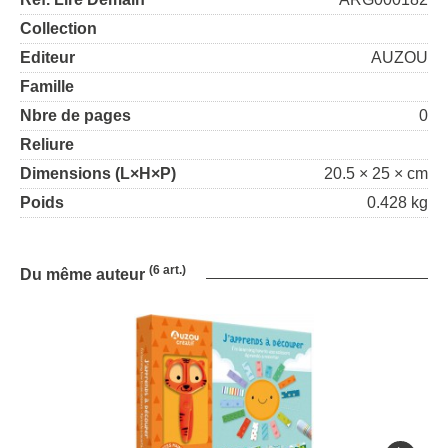
Collection
Editeur
AUZOU
Famille
Nbre de pages
0
Reliure
Dimensions (L×H×P)
20.5 × 25 × cm
Poids
0.428 kg
(6 art.)
Du même auteur