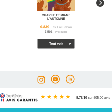
CHARLIE ET MIAM :
L'AUTOMNE
6.83€
7.50€
★
★
★
★
★
9.78/10
sur 505.00 avis