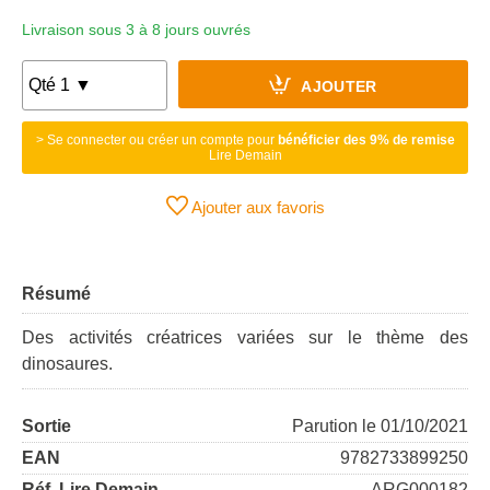
Livraison sous 3 à 8 jours ouvrés
AJOUTER
> Se connecter ou créer un compte pour
bénéficier des 9% de remise
Lire Demain
Ajouter aux favoris
Résumé
Des activités créatrices variées sur le thème des
dinosaures.
Sortie
Parution le 01/10/2021
EAN
9782733899250
Réf. Lire Demain
ARG000182