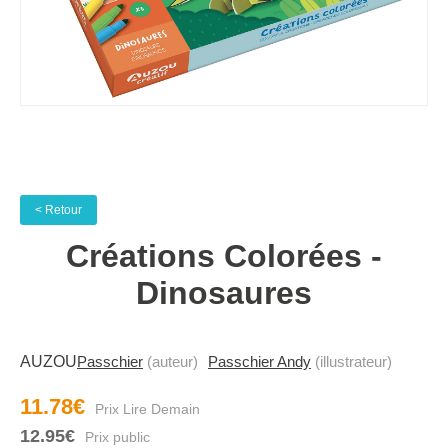
< Retour
Créations Colorées -
Dinosaures
AUZOU
Passchier
(auteur)
Passchier Andy
(illustrateur)
11.78€
12.95€