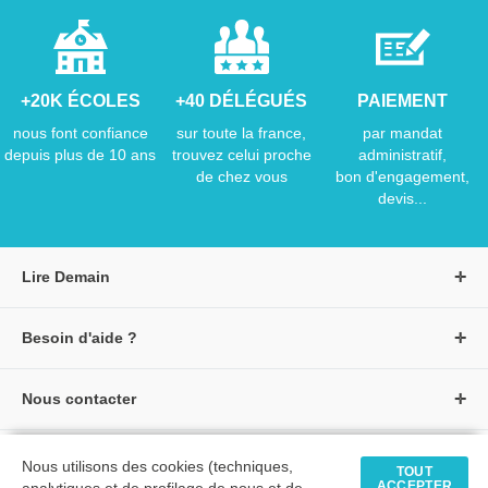
+20K ÉCOLES
+40 DÉLÉGUÉS
PAIEMENT
nous font confiance
sur toute la france,
par mandat
depuis plus de 10 ans
trouvez celui proche
administratif,
de chez vous
bon d'engagement,
devis...
Lire Demain
A propos de Lire Demain
Besoin d'aide ?
Nous rejoindre
Page d'aide / F.A.Q
Groupe Auzou
Nous contacter
Suivre une commande
S'identifier
Créer un compte
Formulaire de contact
Modes de paiement
Tous nos livres
★ Avis clients vérifiés
Nous utilisons des cookies (techniques,
Siège social
TOUT
Livraisons et retours
ACCEPTER