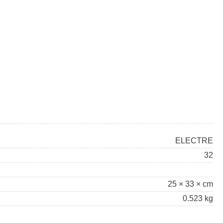
ELECTRE
32
25 × 33 × cm
0.523 kg