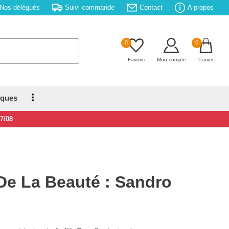
Nos délégués
Suivi commande
Contact
A propos
0
0
Favoris
Mon compte
Panier
iques
17/08
 De La Beauté : Sandro