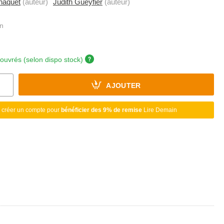
-haquet
(auteur)
Judith Gueyfier
(auteur)
 ouvrés (selon dispo stock)
AJOUTER
 créer un compte pour
bénéficier des 9% de remise
Lire Demain