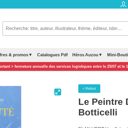
fres & promos▼
Catalogues Pdf
Héros Auzou▼
Mini-Bout
rtant > fermeture annuelle des services logistiques entre le 25/07 et le 
< Retour
Le Peintre
Botticelli