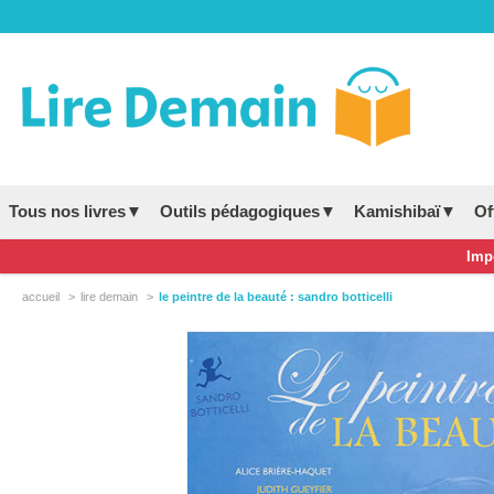
Tous nos livres▼
Outils pédagogiques▼
Kamishibaï▼
Of
Impo
accueil
lire demain
le peintre de la beauté : sandro botticelli