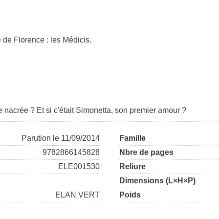
e de Florence : les Médicis.
 nacrée ? Et si c'était Simonetta, son premier amour ?
Parution le 11/09/2014
Famille
9782866145828
Nbre de pages
ELE001530
Reliure
Dimensions (L×H×P)
ELAN VERT
Poids