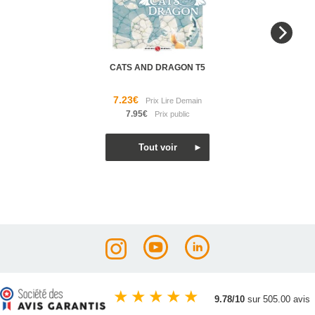
CATS AND DRAGON T5
7.23€
7.95€
★
★
★
★
★
9.78/10
sur 505.00 avis