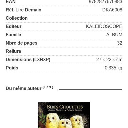
EAN
9782877670883
Réf. Lire Demain
DKA6008
Collection
Editeur
KALEIDOSCOPE
Famille
ALBUM
Nbre de pages
32
Reliure
Dimensions (L×H×P)
27 × 22 × cm
Poids
0.335 kg
(1 art.)
Du même auteur