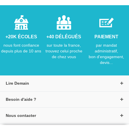
+20K ÉCOLES
+40 DÉLÉGUÉS
PAIEMENT
nous font confiance
sur toute la france,
par mandat
depuis plus de 10 ans
trouvez celui proche
administratif,
de chez vous
bon d'engagement,
devis...
Lire Demain
A propos de Lire Demain
Besoin d'aide ?
Nous rejoindre
Page d'aide / F.A.Q
Groupe Auzou
Nous contacter
Suivre une commande
S'identifier
Créer un compte
Formulaire de contact
Modes de paiement