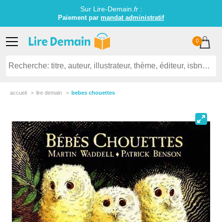
Sur Lire-Demain.
fr
:
Paiement par
mandat administratif
0
accueil
lire demain
bebes chouettes