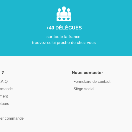
+40 DÉLÉGUÉS
sur toute la france,
trouvez celui proche de chez vous
 ?
Nous contacter
F.A.Q
Formulaire de contact
ommande
Siège social
ement
etours
s
ser commande