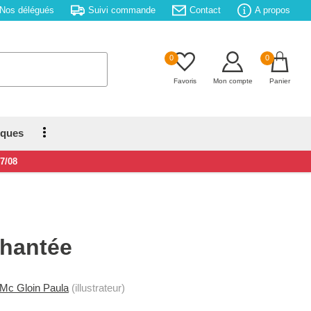
Nos délégués
Suivi commande
Contact
A propos
0
0
Favoris
Mon compte
Panier
iques
17/08
hantée
Mc Gloin Paula
(illustrateur)