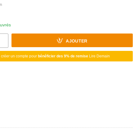
ouvrés
AJOUTER
 créer un compte pour
bénéficier des 9% de remise
Lire Demain