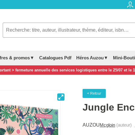
fres & promos▼
Catalogues Pdf
Héros Auzou▼
Mini-Bout
rtant > fermeture annuelle des services logistiques entre le 25/07 et le 
< Retour
Jungle Enc
AUZOU
Mcgloin
(auteur)