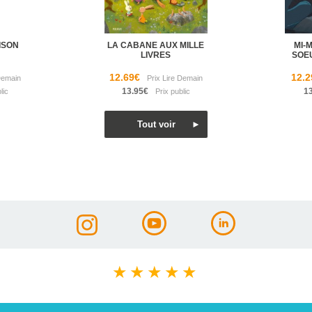
ISON
LA CABANE AUX MILLE
MI-
LIVRES
SOE
12.69€
12.2
13.95€
1
★
★
★
★
★