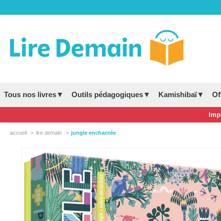
Tous nos livres▼
Outils pédagogiques▼
Kamishibaï▼
Of
Impo
accueil
lire demain
jungle enchantée