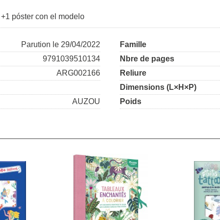
+1 póster con el modelo
Parution le 29/04/2022
Famille
9791039510134
Nbre de pages
ARG002166
Reliure
Dimensions (L×H×P)
AUZOU
Poids