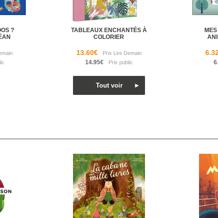
OOS ?
TABLEAUX ENCHANTÉS À
MES 
CÉAN
COLORIER
AN
13.60€
6.3
14.95€
6