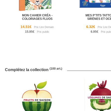
MON CAHIER CRÉA -
MES P'TITS TATT
COLORIAGES FLUOS
SIRÈNES ET O
14.51€
6.32€
15.95€
6.95€
(100 art.)
Complétez la collection