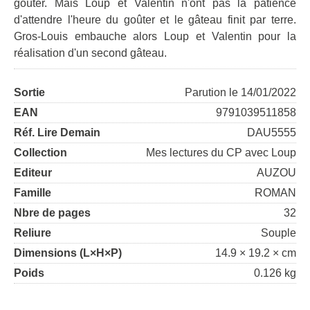
goûter. Mais Loup et Valentin n'ont pas la patience
d'attendre l'heure du goûter et le gâteau finit par terre.
Gros-Louis embauche alors Loup et Valentin pour la
réalisation d'un second gâteau.
Sortie
Parution le 14/01/2022
EAN
9791039511858
Réf. Lire Demain
DAU5555
Collection
Mes lectures du CP avec Loup
Editeur
AUZOU
Famille
ROMAN
Nbre de pages
32
Reliure
Souple
Dimensions (L×H×P)
14.9 × 19.2 × cm
Poids
0.126 kg