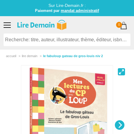
Sur Lire-Demain.
fr
:
Paiement par
mandat administratif
0
accueil
lire demain
le fabuloup gateau de gros-louis niv 2