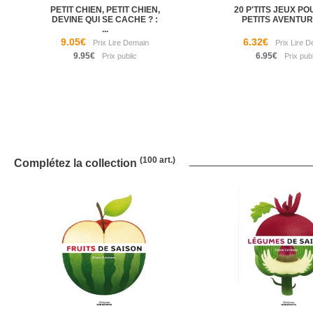
PETIT CHIEN, PETIT CHIEN,
20 P'TITS JEUX PO
DEVINE QUI SE CACHE ? :
PETITS AVENTUR
...
9.05€
6.32€
9.95€
6.95€
(100 art.)
Complétez la collection