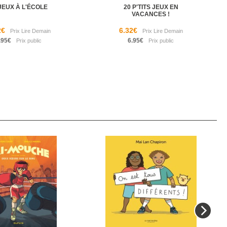
JEUX À L'ÉCOLE
20 P'TITS JEUX EN
VACANCES !
2€
6.32€
.95€
6.95€