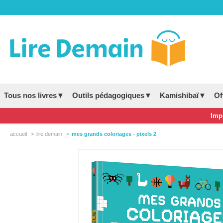
Tous nos livres▼
Outils pédagogiques▼
Kamishibaï▼
Of
Impo
accueil
lire demain
mes grands coloriages - pixels 2