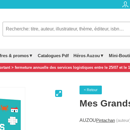
fres & promos▼
Catalogues Pdf
Héros Auzou▼
Mini-Bout
rtant > fermeture annuelle des services logistiques entre le 25/07 et le 
< Retour
Mes Grands
AUZOU
Pintachan
(auteur