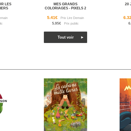
UR LES
MES GRANDS
20 
IERS
COLORIAGES - PIXELS 2
5.41€
6.3
5.95€
6