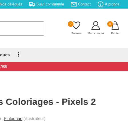
Nos délégués
Suivi commande
Contact
A propos
0
0
Favoris
Mon compte
Panier
iques
17/08
 Coloriages - Pixels 2
)
Pintachan
(illustrateur)