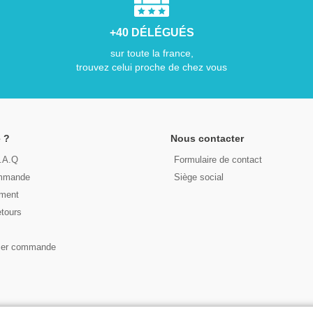
+40 DÉLÉGUÉS
sur toute la france,
trouvez celui proche de chez vous
 ?
Nous contacter
F.A.Q
Formulaire de contact
ommande
Siège social
ement
etours
s
ser commande
© 2026 - LIRE DEMAIN