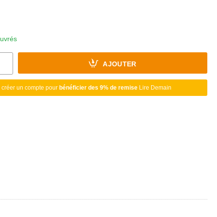
ouvrés
AJOUTER
 créer un compte pour
bénéficier des 9% de remise
Lire Demain