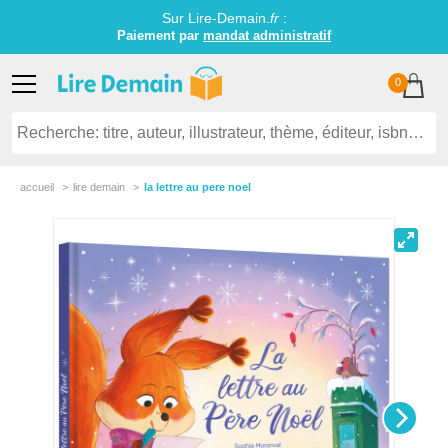
Sur Lire-Demain.
fr
:
Paiement par
mandat administratif
0
accueil
lire demain
la lettre au pere noel