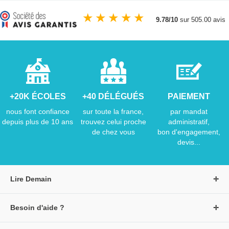
★
★
★
★
★
9.78/10
sur 505.00 avis
+20K ÉCOLES
+40 DÉLÉGUÉS
PAIEMENT
nous font confiance
sur toute la france,
par mandat
depuis plus de 10 ans
trouvez celui proche
administratif,
de chez vous
bon d'engagement,
devis...
Lire Demain
A propos de Lire Demain
Besoin d'aide ?
Nous rejoindre
Page d'aide / F.A.Q
Groupe Auzou