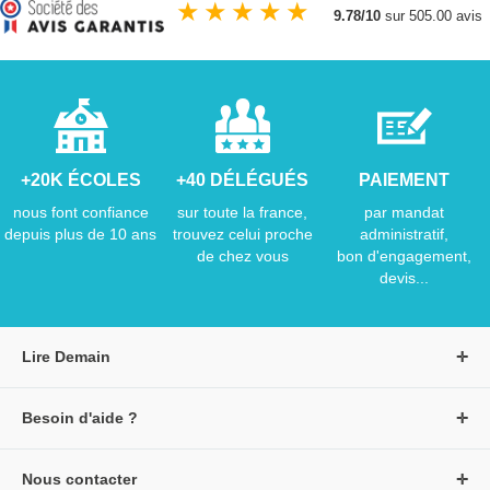
★
★
★
★
★
9.78/10
sur 505.00 avis
+20K ÉCOLES
+40 DÉLÉGUÉS
PAIEMENT
nous font confiance
sur toute la france,
par mandat
depuis plus de 10 ans
trouvez celui proche
administratif,
de chez vous
bon d'engagement,
devis...
Lire Demain
A propos de Lire Demain
Besoin d'aide ?
Nous rejoindre
Page d'aide / F.A.Q
Groupe Auzou
Nous contacter