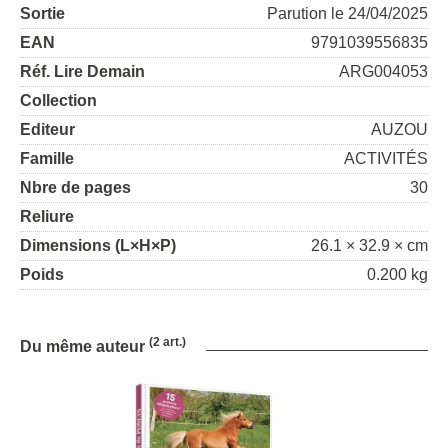
Sortie
Parution le 24/04/2025
EAN
9791039556835
Réf. Lire Demain
ARG004053
Collection
Editeur
AUZOU
Famille
ACTIVITÉS
Nbre de pages
30
Reliure
Dimensions (L×H×P)
26.1 × 32.9 × cm
Poids
0.200 kg
(2 art.)
Du même auteur