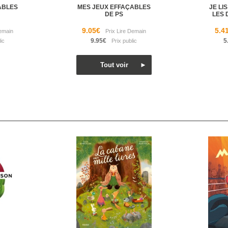
ABLES
MES JEUX EFFAÇABLES
JE LI
DE PS
LES 
9.05€
5.4
9.95€
5