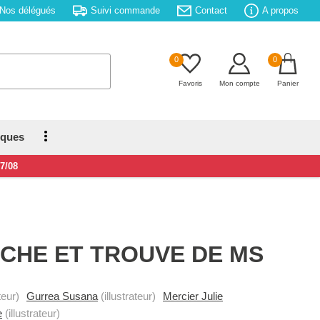
Nos délégués
Suivi commande
Contact
A propos
0
0
Favoris
Mon compte
Panier
iques
17/08
CHE ET TROUVE DE MS
eur)
Gurrea Susana
(illustrateur)
Mercier Julie
e
(illustrateur)