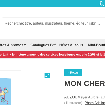
fres & promos▼
Catalogues Pdf
Héros Auzou▼
Mini-Bout
rtant > fermeture annuelle des services logistiques entre le 25/07 et le 
< Retour
MON CHER
AUZOU
Meyer Aurore
(aut
(illustrateur)
Pham Adelin