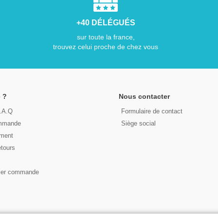
+40 DÉLÉGUÉS
sur toute la france,
trouvez celui proche de chez vous
 ?
Nous contacter
F.A.Q
Formulaire de contact
ommande
Siège social
ement
etours
s
ser commande
© 2026 - LIRE DEMAIN