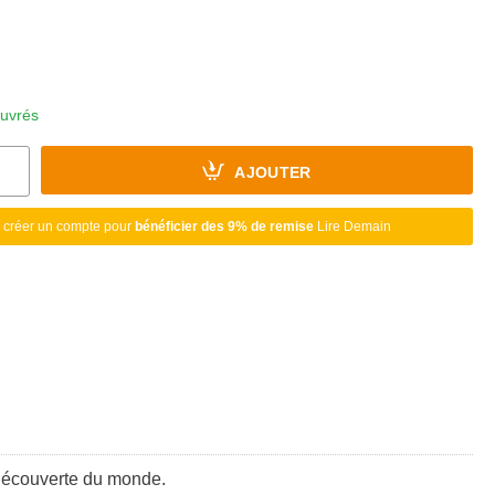
ouvrés
AJOUTER
 créer un compte pour
bénéficier des 9% de remise
Lire Demain
a découverte du monde.