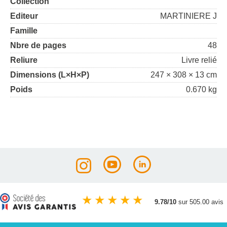
Collection
Editeur
MARTINIERE J
Famille
Nbre de pages
48
Reliure
Livre relié
Dimensions (L×H×P)
247 × 308 × 13 cm
Poids
0.670 kg
★
★
★
★
★
9.78/10
sur 505.00 avis