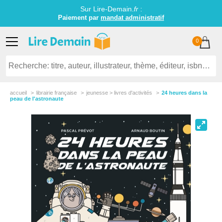
Sur Lire-Demain.
fr
:
Paiement par
mandat administratif
0
accueil
librairie française
jeunesse > livres d'activités
24 heures dans la
peau de l'astronaute