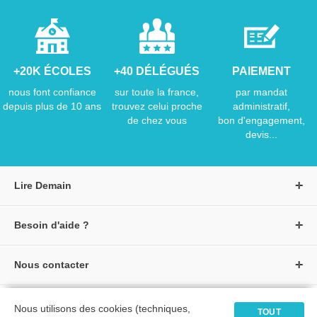
+20K ÉCOLES
+40 DÉLÉGUÉS
PAIEMENT
nous font confiance
sur toute la france,
par mandat
depuis plus de 10 ans
trouvez celui proche
administratif,
de chez vous
bon d'engagement,
devis...
Lire Demain
A propos de Lire Demain
Besoin d'aide ?
Nous rejoindre
Page d'aide / F.A.Q
Groupe Auzou
Nous contacter
Suivre une commande
S'identifier
Créer un compte
Formulaire de contact
Modes de paiement
Tous nos livres
★ Avis clients vérifiés
Nous utilisons des cookies (techniques,
Siège social
TOUT
Livraisons et retours