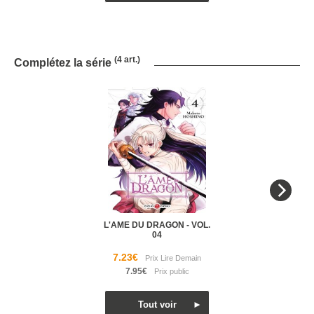
(4 art.)
Complétez la série
L'AME DU DRAGON - VOL.
04
7.23€
7.95€