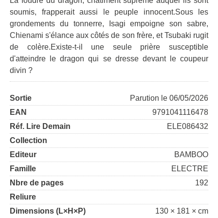
La foudre du dragon, châtiment suprême auquel ils sont
soumis, frapperait aussi le peuple innocent.Sous les
grondements du tonnerre, Isagi empoigne son sabre,
Chienami s'élance aux côtés de son frère, et Tsubaki rugit
de colère.Existe-t-il une seule prière susceptible
d'atteindre le dragon qui se dresse devant le coupeur
divin ?
Sortie
Parution le 06/05/2026
EAN
9791041116478
Réf. Lire Demain
ELE086432
Collection
Editeur
BAMBOO
Famille
ELECTRE
Nbre de pages
192
Reliure
Dimensions (L×H×P)
130 × 181 × cm