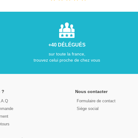
+40 DÉLÉGUÉS
sur toute la france,
trouvez celui proche de chez vous
 ?
Nous contacter
F.A.Q
Formulaire de contact
ommande
Siège social
ement
etours
s