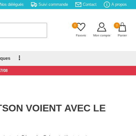
Nos délégués
Suivi commande
Contact
A propos
0
0
Favoris
Mon compte
Panier
iques
17/08
SON VOIENT AVEC LE