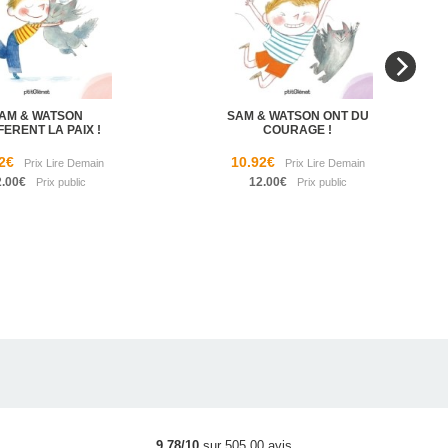
AM & WATSON
SAM & WATSON ONT DU
ERENT LA PAIX !
COURAGE !
2€
10.92€
2.00€
12.00€
9.78/10
sur 505.00 avis