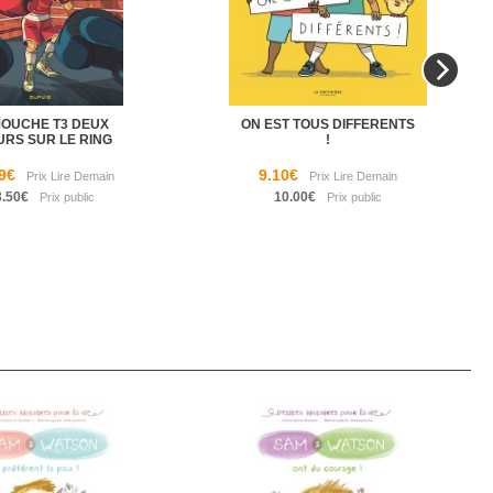
MOUCHE T3 DEUX
ON EST TOUS DIFFERENTS
URS SUR LE RING
!
9€
9.10€
3.50€
10.00€