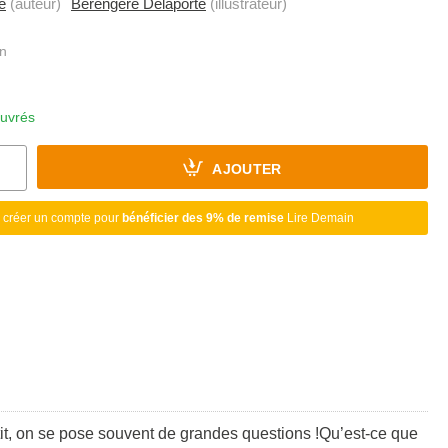
e
(auteur)
Bérengère Delaporte
(illustrateur)
ouvrés
AJOUTER
 créer un compte pour
bénéficier des 9% de remise
Lire Demain
it, on se pose souvent de grandes questions !Qu’est-ce que