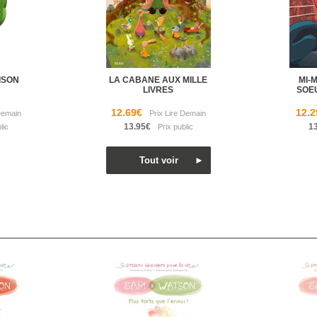
ISON
LA CABANE AUX MILLE
MI-
LIVRES
SOE
12.69€
12.2
13.95€
1