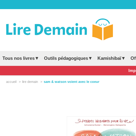
Tous nos livres▼
Outils pédagogiques▼
Kamishibaï▼
Of
Impo
accueil
lire demain
sam & watson voient avec le coeur