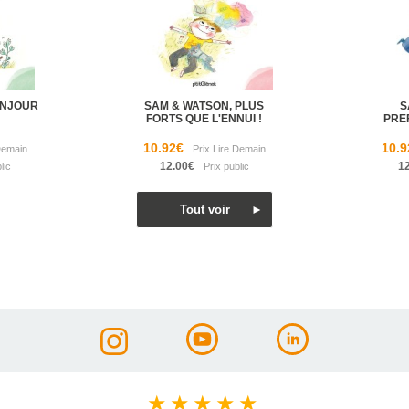
ONJOUR
SAM & WATSON, PLUS
S
FORTS QUE L'ENNUI !
PREF
10.92€
10.9
12.00€
1
★
★
★
★
★