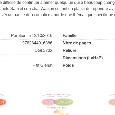
e difficile de continuer à aimer quelqu’un qui a beaucoup changé
auxquels Sam et son chat Watson se font un plaisir de répondre 
re vécue par ce duo complice aborde une thématique spécifique q
Parution le 12/10/2016
Famille
9782344016886
Nbre de pages
DGL3202
Reliure
Dimensions (L×H×P)
P'tit Glénat
Poids