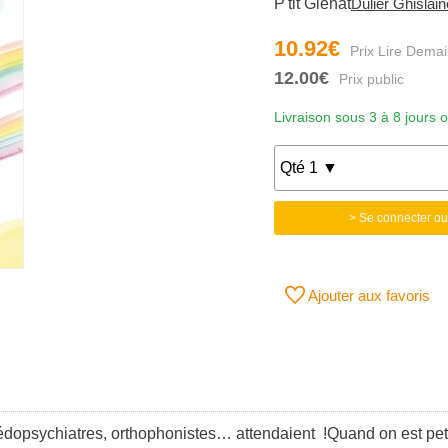
P'tit Glénat
Dulier Ghislain
10.92€
12.00€
Livraison sous 3 à 8 jours 
> Se connecter ou
Ajouter aux favoris
pédopsychiatres, orthophonistes… attendaient !Quand on est pet