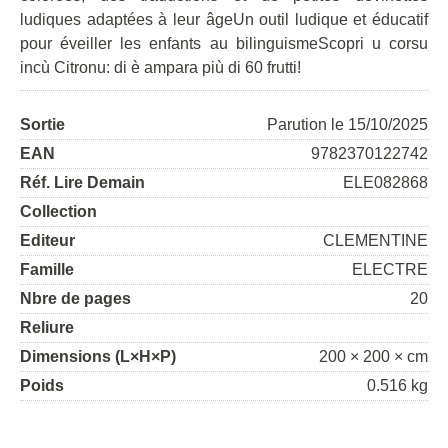
ludiques adaptées à leur âgeUn outil ludique et éducatif
pour éveiller les enfants au bilinguismeScopri u corsu
incù Citronu: di è ampara più di 60 frutti!
Sortie
Parution le 15/10/2025
EAN
9782370122742
Réf. Lire Demain
ELE082868
Collection
Editeur
CLEMENTINE
Famille
ELECTRE
Nbre de pages
20
Reliure
Dimensions (L×H×P)
200 × 200 × cm
Poids
0.516 kg