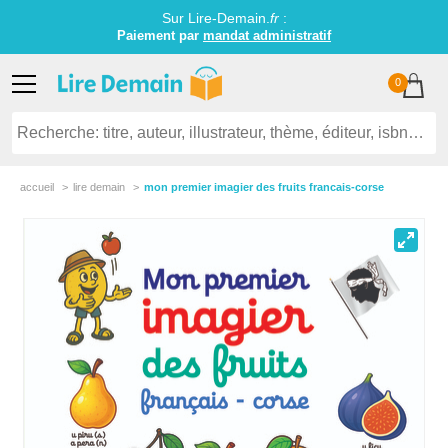
Sur Lire-Demain.
fr
:
Paiement par
mandat administratif
0
accueil
lire demain
mon premier imagier des fruits francais-corse