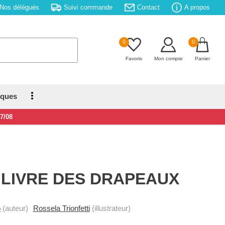
Nos délégués
Suivi commande
Contact
A propos
0
0
Favoris
Mon compte
Panier
iques
17/08
 LIVRE DES DRAPEAUX
o
(auteur)
Rossela Trionfetti
(illustrateur)