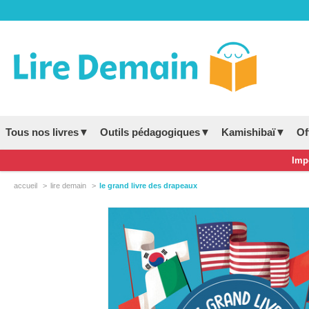
Tous nos livres▼
Outils pédagogiques▼
Kamishibaï▼
Of
Impo
accueil
lire demain
le grand livre des drapeaux