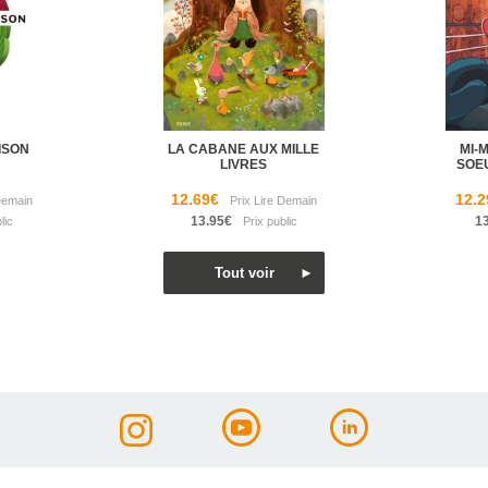
ISON
LA CABANE AUX MILLE
MI-
LIVRES
SOE
12.69€
12.2
13.95€
1