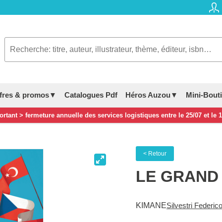
fres & promos▼
Catalogues Pdf
Héros Auzou▼
Mini-Bout
rtant > fermeture annuelle des services logistiques entre le 25/07 et le 
< Retour
LE GRAND
KIMANE
Silvestri Federic