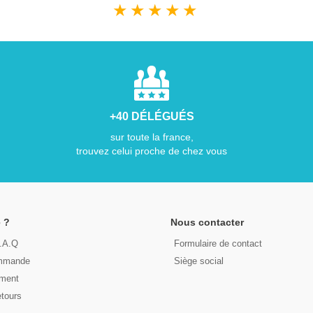
★
★
★
★
★
+40 DÉLÉGUÉS
sur toute la france,
trouvez celui proche de chez vous
 ?
Nous contacter
F.A.Q
Formulaire de contact
ommande
Siège social
ement
etours