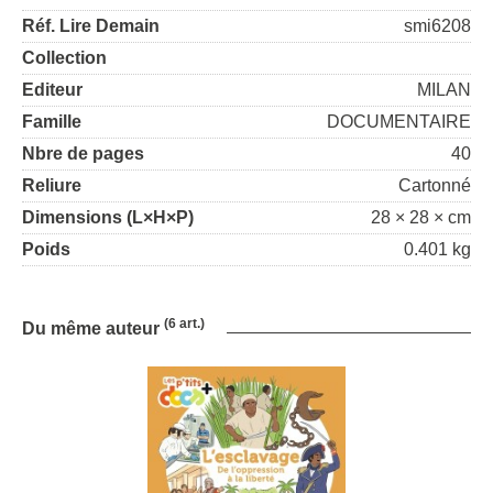
Réf. Lire Demain
smi6208
Collection
Editeur
MILAN
Famille
DOCUMENTAIRE
Nbre de pages
40
Reliure
Cartonné
Dimensions (L×H×P)
28 × 28 × cm
Poids
0.401 kg
(6 art.)
Du même auteur