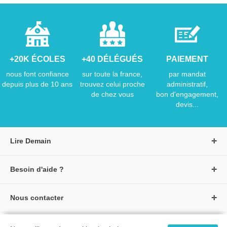
+20K ÉCOLES
+40 DÉLÉGUÉS
PAIEMENT
nous font confiance
sur toute la france,
par mandat
depuis plus de 10 ans
trouvez celui proche
administratif,
de chez vous
bon d'engagement,
devis...
Lire Demain
A propos de Lire Demain
Besoin d'aide ?
Nous rejoindre
Page d'aide / F.A.Q
Groupe Auzou
Nous contacter
Suivre une commande
S'identifier
Créer un compte
Formulaire de contact
Modes de paiement
Tous nos livres