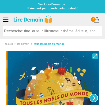
Sur Lire-Demain.
fr
:
Paiement par
mandat administratif
0
accueil
lire demain
tous les noels du monde