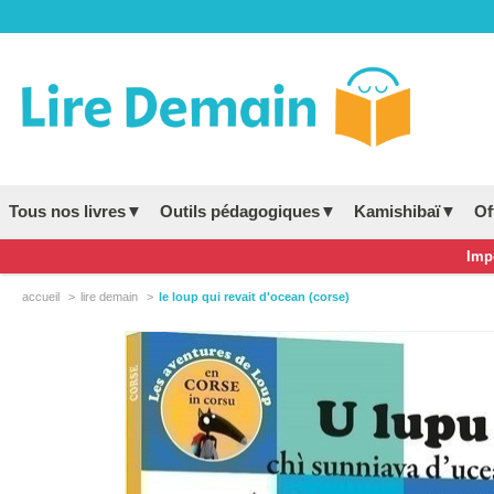
Tous nos livres▼
Outils pédagogiques▼
Kamishibaï▼
Of
Impo
accueil
lire demain
le loup qui revait d'ocean (corse)