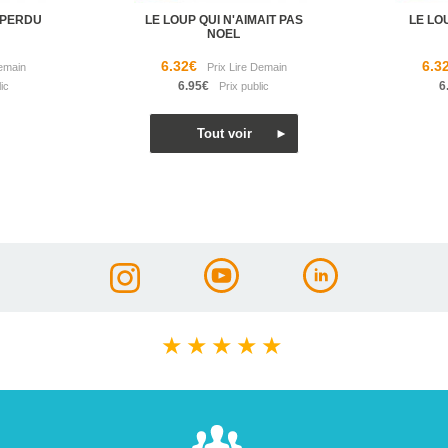
T PERDU
LE LOUP QUI N'AIMAIT PAS
LE LO
NOEL
6.32€
6.3
6.95€
6
★
★
★
★
★