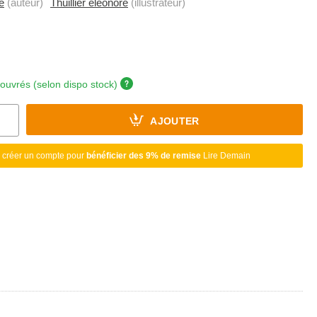
e
(auteur)
Thuillier éléonore
(illustrateur)
 ouvrés (selon dispo stock)
AJOUTER
 créer un compte pour
bénéficier des 9% de remise
Lire Demain