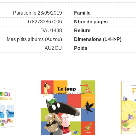
Parution le 23/05/2019
Famille
9782733867006
Nbre de pages
DAU1438
Reliure
Mes p'tits albums (Auzou)
Dimensions (L×H×P)
AUZOU
Poids