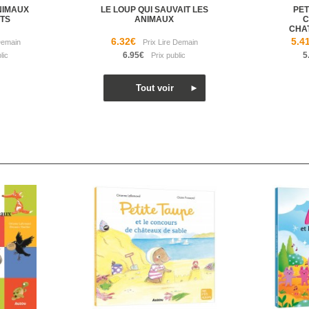
ANIMAUX
LE LOUP QUI SAUVAIT LES
PET
ITS
ANIMAUX
C
CHA
6.32€
5.4
6.95€
5