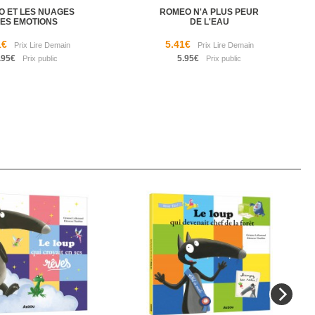
O ET LES NUAGES
ROMEO N'A PLUS PEUR
ES EMOTIONS
DE L'EAU
1€
5.41€
.95€
5.95€