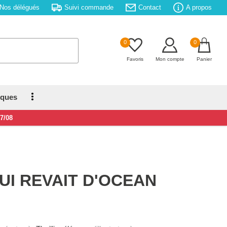
Nos délégués
Suivi commande
Contact
A propos
0
0
Favoris
Mon compte
Panier
iques
17/08
UI REVAIT D'OCEAN