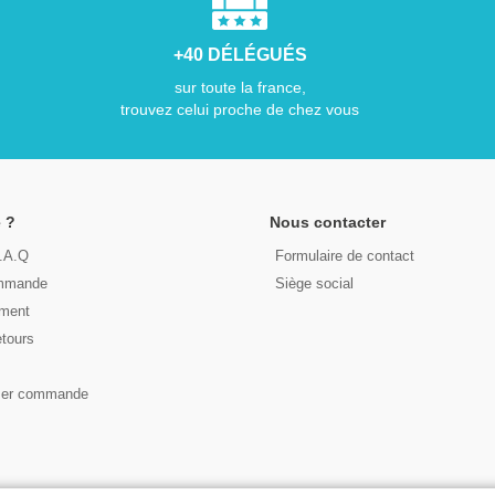
+40 DÉLÉGUÉS
sur toute la france,
trouvez celui proche de chez vous
 ?
Nous contacter
F.A.Q
Formulaire de contact
ommande
Siège social
ement
etours
s
ser commande