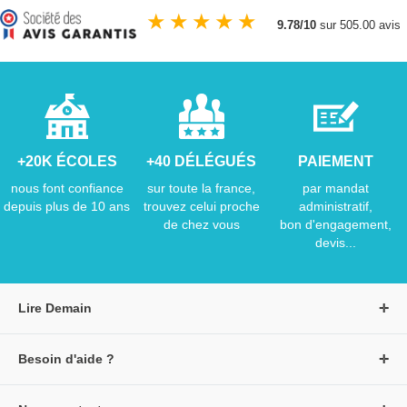
★
★
★
★
★
9.78/10
sur 505.00 avis
+20K ÉCOLES
+40 DÉLÉGUÉS
PAIEMENT
nous font confiance
sur toute la france,
par mandat
depuis plus de 10 ans
trouvez celui proche
administratif,
de chez vous
bon d'engagement,
devis...
Lire Demain
A propos de Lire Demain
Besoin d'aide ?
Nous rejoindre
Page d'aide / F.A.Q
Groupe Auzou