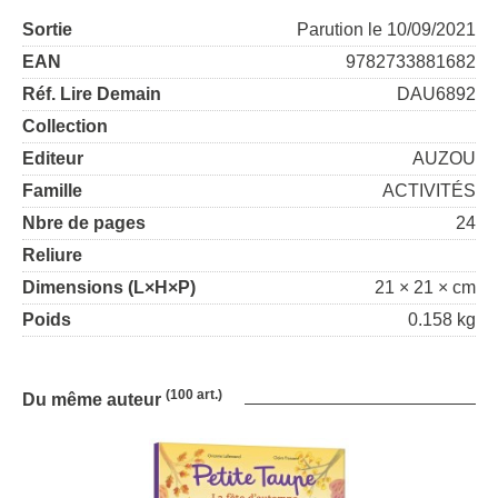
Sortie
Parution le 10/09/2021
EAN
9782733881682
Réf. Lire Demain
DAU6892
Collection
Editeur
AUZOU
Famille
ACTIVITÉS
Nbre de pages
24
Reliure
Dimensions (L×H×P)
21 × 21 × cm
Poids
0.158 kg
(100 art.)
Du même auteur