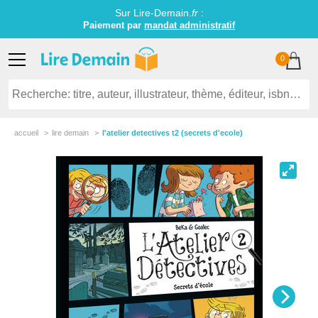
Sur Lire-Demain.
fr
:
Paiement par
mandat administratif
0
accueil
lire demain
l'atelier detectives t2 (secrets d'ecole)