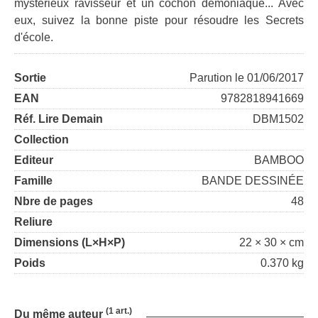
mystérieux ravisseur et un cochon démoniaque... Avec
eux, suivez la bonne piste pour résoudre les Secrets
d'école.
Sortie
Parution le 01/06/2017
EAN
9782818941669
Réf. Lire Demain
DBM1502
Collection
Editeur
BAMBOO
Famille
BANDE DESSINÉE
Nbre de pages
48
Reliure
Dimensions (L×H×P)
22 × 30 × cm
Poids
0.370 kg
(1 art.)
Du même auteur