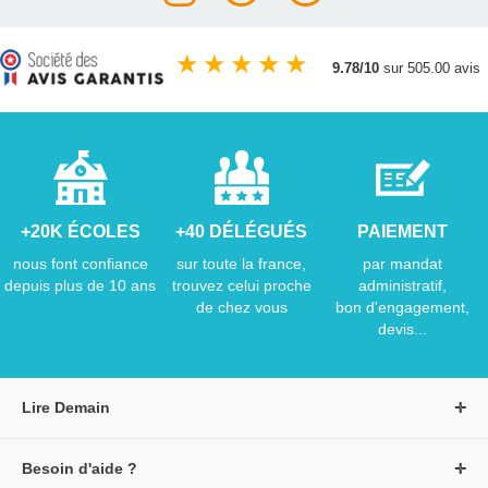
★
★
★
★
★
9.78/10
sur 505.00 avis
+20K ÉCOLES
+40 DÉLÉGUÉS
PAIEMENT
nous font confiance
sur toute la france,
par mandat
depuis plus de 10 ans
trouvez celui proche
administratif,
de chez vous
bon d'engagement,
devis...
Lire Demain
A propos de Lire Demain
Besoin d'aide ?
Nous rejoindre