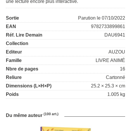
une lecture encore plus interactive.
Sortie
Parution le 07/10/2022
EAN
9782733899861
Réf. Lire Demain
DAU6941
Collection
Editeur
AUZOU
Famille
LIVRE ANIMÉ
Nbre de pages
16
Reliure
Cartonné
Dimensions (L×H×P)
25.2 × 25.3 × cm
Poids
1.005 kg
(100 art.)
Du même auteur