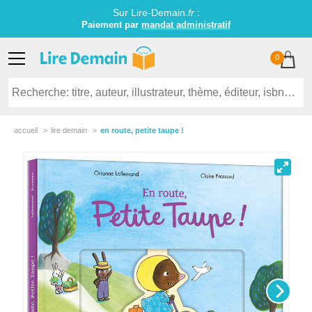
Sur Lire-Demain.
fr
:
Paiement par
mandat administratif
0
accueil
lire demain
en route, petite taupe !