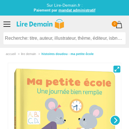
Sur Lire-Demain.
fr
:
Paiement par
mandat administratif
0
accueil
lire demain
histoires doudou - ma petite école