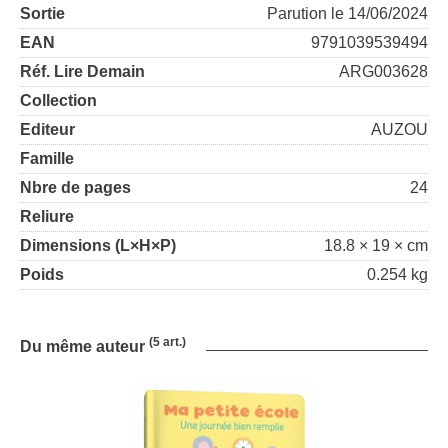
Sortie
Parution le 14/06/2024
EAN
9791039539494
Réf. Lire Demain
ARG003628
Collection
Editeur
AUZOU
Famille
Nbre de pages
24
Reliure
Dimensions (L×H×P)
18.8 × 19 × cm
Poids
0.254 kg
(5 art.)
Du même auteur