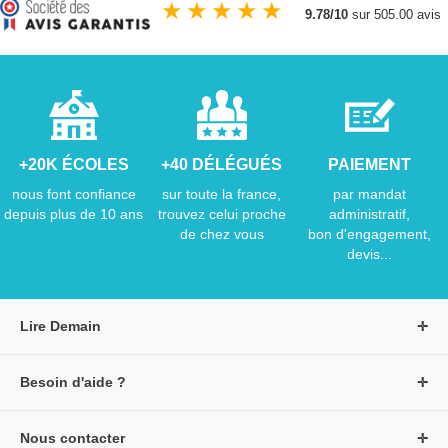
★
★
★
★
★
9.78/10
sur 505.00 avis
+20K ÉCOLES
+40 DÉLÉGUÉS
PAIEMENT
nous font confiance
sur toute la france,
par mandat
depuis plus de 10 ans
trouvez celui proche
administratif,
de chez vous
bon d'engagement,
devis...
Lire Demain
A propos de Lire Demain
Besoin d'aide ?
Nous rejoindre
Page d'aide / F.A.Q
Groupe Auzou
Nous contacter