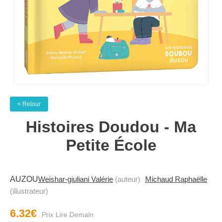
< Retour
Histoires Doudou - Ma
Petite École
AUZOU
Weishar-giuliani Valérie
(auteur)
Michaud Raphaëlle
(illustrateur)
6.32€