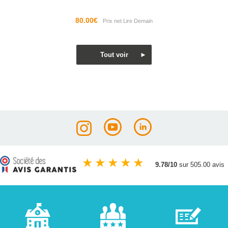
80.00€
★
★
★
★
★
9.78/10
sur 505.00 avis