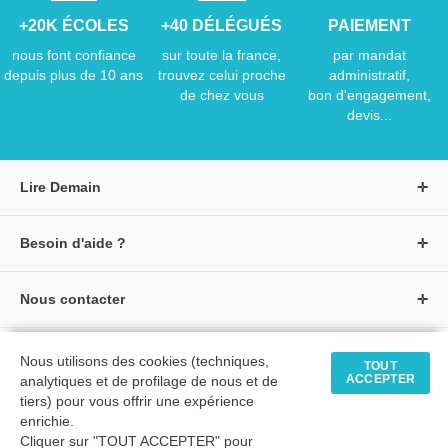
+20K ÉCOLES
+40 DÉLÉGUÉS
PAIEMENT
nous font confiance
sur toute la france,
par mandat
depuis plus de 10 ans
trouvez celui proche
administratif,
de chez vous
bon d'engagement,
devis...
Lire Demain
A propos de Lire Demain
Besoin d'aide ?
Nous rejoindre
Page d'aide / F.A.Q
Groupe Auzou
Nous contacter
Suivre une commande
S'identifier
Créer un compte
Formulaire de contact
Modes de paiement
Tous nos livres
★ Avis clients vérifiés
Nous utilisons des cookies (techniques,
Siège social
TOUT
Livraisons et retours
ACCEPTER
analytiques et de profilage de nous et de
Livres petite enfance
Tarifs négociés
tiers) pour vous offrir une expérience
enrichie.
Livres maternelle
Comment passer commande
Cliquer sur "TOUT ACCEPTER" pour
© 2026 - LIRE DEMAIN