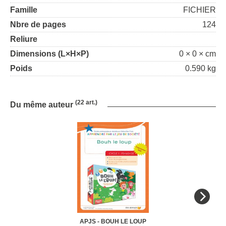
Famille
FICHIER
Nbre de pages
124
Reliure
Dimensions (L×H×P)
0 × 0 × cm
Poids
0.590 kg
(22 art.)
Du même auteur
APJS - BOUH LE LOUP